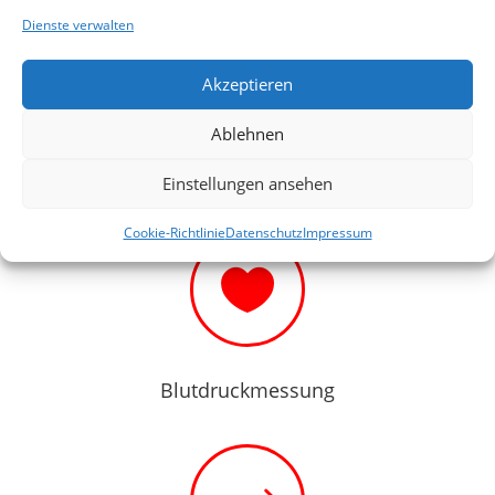

Dienste verwalten
Akzeptieren
Lieferservice
Ablehnen
Wir liefern Ihnen Ihre Medikamente auch zu Ihnen
Einstellungen ansehen
nach Haus
Cookie-Richtlinie
Datenschutz
Impressum

Blutdruckmessung